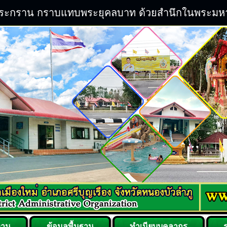
ิระกราน กราบแทบพระยุคลบาท ด้วยสำนึกในพระมหากรุ
งาน
ข้อมูลพื้นฐาน
ทำเนียบบุคลากร