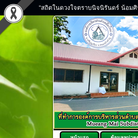
"สถิตในดวงใจตราบนิจนิรันดร์ น้อมศ
หน้าแรก
ข้อมูลหน่วย