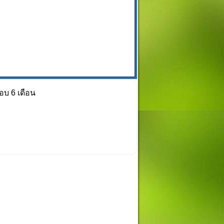
am
e
บ 6 เดือน