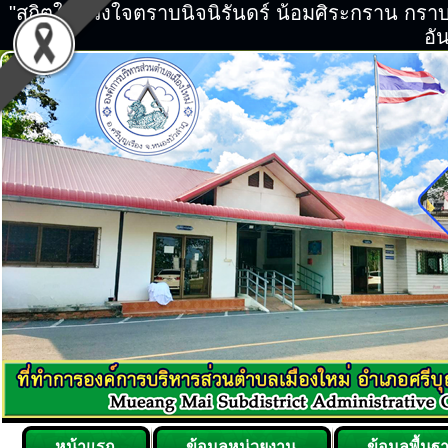
"สถิตในดวงใจตราบนิจนิรันดร์ น้อมศิระกราน กร
อัน
หน้าแรก
ข้อมูลหน่วยงาน
ข้อมูลพื้นฐ