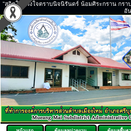
"สถิตในดวงใจตราบนิจนิรันดร์ น้อมศิระกราน กร
อัน
หน้าแรก
ข้อมูลหน่วยงาน
ข้อมูลพื้นฐ