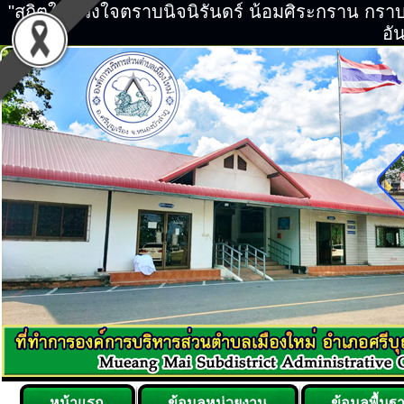
"สถิตในดวงใจตราบนิจนิรันดร์ น้อมศิระกราน กร
อัน
หน้าแรก
ข้อมูลหน่วยงาน
ข้อมูลพื้นฐ