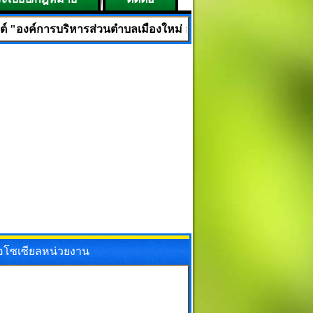
ริหารส่วนตำบลเมืองใหม่ อำเภอศรีบุญเรือง จังหวัดหนองบัวลำภู" 39
ื่อโซเซียลหน่วยงาน
ok