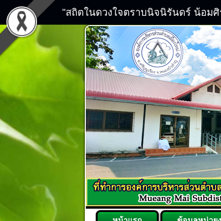
"สถิตในดวงใจตราบนิจนิรันดร์ น้อมศ
หน้าแรก
ข้อมูลหน่วย