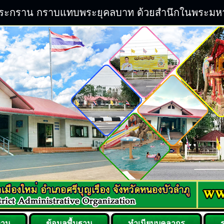
ิระกราน กราบแทบพระยุคลบาท ด้วยสำนึกในพระมหากรุ
งาน
ข้อมูลพื้นฐาน
ทำเนียบบุคลากร