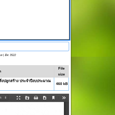
am
e
เมล
| ฮิต: 3522
File
n
size
สิ่งปลูกสร้าง ประจำปีงบประมาณ
460 kB