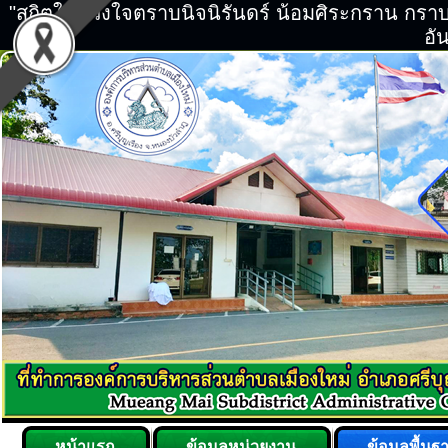
"สถิตในดวงใจตราบนิจนิรันดร์ น้อมศิระกราน กร
อัน
หน้าแรก
ข้อมูลหน่วยงาน
ข้อมูลพื้นฐ