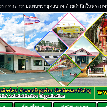
ิระกราน กราบแทบพระยุคลบาท ด้วยสำนึกในพระมหากรุ
งาน
ข้อมูลพื้นฐาน
ทำเนียบบุคลากร