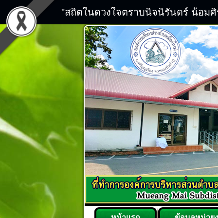
"สถิตในดวงใจตราบนิจนิรันดร์ น้อมศ
หน้าแรก
ข้อมูลหน่วย