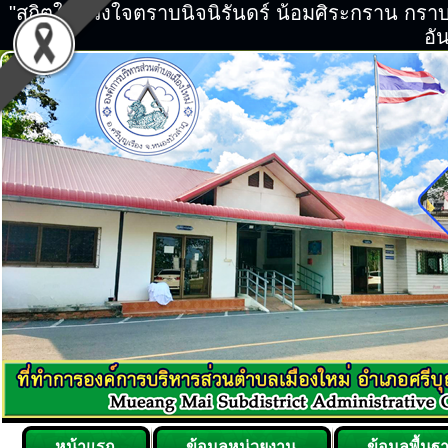
"สถิตในดวงใจตราบนิจนิรันดร์ น้อมศิระกราน กร
อัน
หน้าแรก
ข้อมูลหน่วยงาน
ข้อมูลพื้นฐ