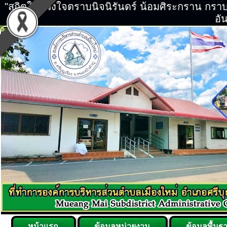
"สถิตในดวงใจตราบนิจนิรันดร์ น้อมศิระกราน กร
อัน
หน้าแรก
ข้อมูลหน่วยงาน
ข้อมูลพื้นฐ