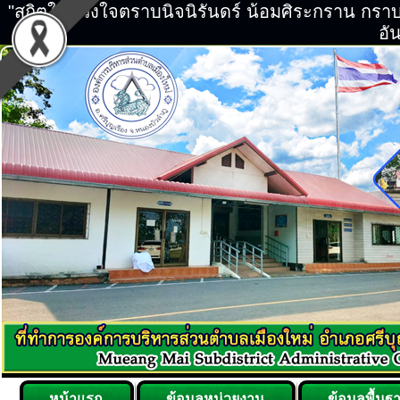
"สถิตในดวงใจตราบนิจนิรันดร์ น้อมศิระกราน กร
อัน
หน้าแรก
ข้อมูลหน่วยงาน
ข้อมูลพื้นฐ