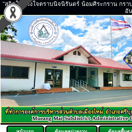
"สถิตในดวงใจตราบนิจนิรันดร์ น้อมศิระกราน กร
อัน
หน้าแรก
ข้อมูลหน่วยงาน
ข้อมูลพื้นฐ