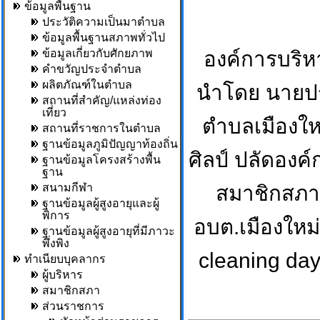
ข้อมูลพื้นฐาน
ประวัติความเป็นมาตำบล
ข้อมูลพื้นฐานสภาพทั่วไป
ข้อมูลเกี่ยวกับศักยภาพ
องค์การบริห
คำขวัญประจำตำบล
ผลิตภัณฑ์ในตำบล
นำโดย นายปร
สถานที่สำคัญ/แหล่งท่อง
เที่ยว
ตำบลเมืองให
สถานที่ราชการในตำบล
ฐานข้อมูลภูมิปัญญาท้องถิ่น
ศิลป์ ปลัดอง
ฐานข้อมูลโครงสร้างพื้น
ฐาน
สนามกีฬา
สมาชิกสภา 
ฐานข้อมูลผู้สูงอายุและผู้
พิการ
อบต.เมืองใหม
ฐานข้อมูลผู้สูงอายุที่มีภาวะ
พึ่งพิง
cleaning day
ทำเนียบบุคลากร
ผู้บริหาร
สมาชิกสภา
ส่วนราชการ