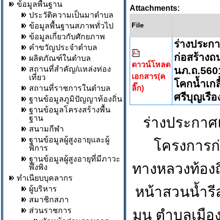
ข้อมูลพื้นฐาน
Attachments:
ประวัติความเป็นมาตำบล
File
ข้อมูลพื้นฐานสภาพทั่วไป
ข้อมูลเกี่ยวกับศักยภาพ
ร่างประก
คำขวัญประจำตำบล
ก่อสร้างถ
ผลิตภัณฑ์ในตำบล
ดาวน์โหลด
สถานที่สำคัญ/แหล่งท่อง
นภ.ถ.560
เอกสาร(ค
เที่ยว
โคกน้ำเกลี
สถานที่ราชการในตำบล
ลิ๊ก)
ศรีบุญเรื
ฐานข้อมูลภูมิปัญญาท้องถิ่น
ฐานข้อมูลโครงสร้างพื้น
ฐาน
ร่างประกาศ
สนามกีฬา
ฐานข้อมูลผู้สูงอายุและผู้
โครงการก
พิการ
ฐานข้อมูลผู้สูงอายุที่มีภาวะ
ทางหลวงท้องถ
พึ่งพิง
ทำเนียบบุคลากร
หน้าสวนน้ำรีส
ผู้บริหาร
สมาชิกสภา
ส่วนราชการ
มน ตำบลเมือง