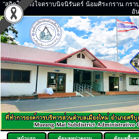
"สถิตในดวงใจตราบนิจนิรันดร์ น้อมศิระกราน กร
อัน
หน้าแรก
ข้อมูลหน่วยงาน
ข้อมูลพื้นฐ