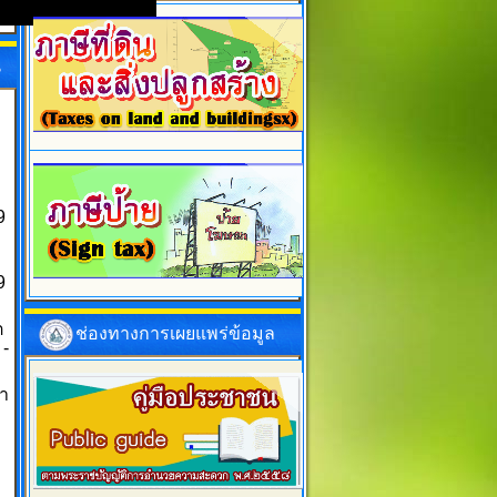
น
9
9
ต
ช่องทางการเผยแพร่ข้อมูล
 -
า