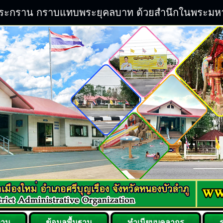
ิระกราน กราบแทบพระยุคลบาท ด้วยสำนึกในพระมหากรุ
งาน
ข้อมูลพื้นฐาน
ทำเนียบบุคลากร