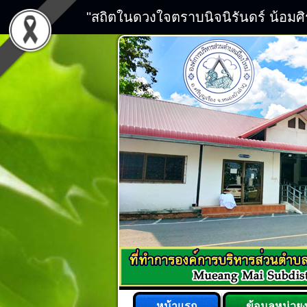
"สถิตในดวงใจตราบนิจนิรันดร์ น้อมศ
หน้าแรก
ข้อมูลหน่วย