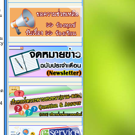
ง
น
ใน
cy
มด
4